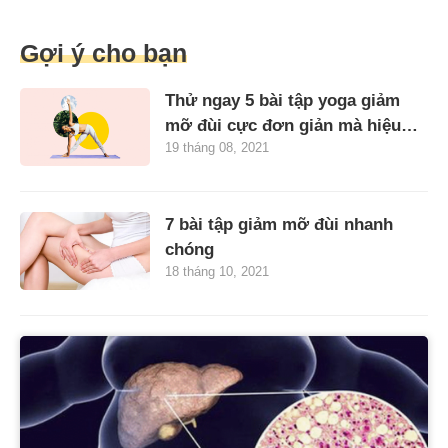
Gợi ý cho bạn
Thử ngay 5 bài tập yoga giảm
mỡ đùi cực đơn giản mà hiệu
19 tháng 08, 2021
quả
7 bài tập giảm mỡ đùi nhanh
chóng
18 tháng 10, 2021