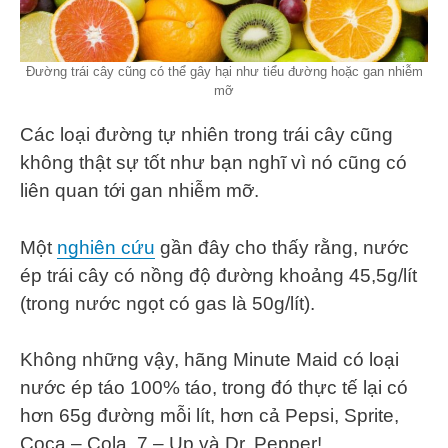
Đường trái cây cũng có thể gây hại như tiểu đường hoặc gan nhiễm
mỡ
Các loại đường tự nhiên trong trái cây cũng
không thật sự tốt như bạn nghĩ vì nó cũng có
liên quan tới gan nhiễm mỡ.
Một
nghiên cứu
gần đây cho thấy rằng, nước
ép trái cây có nồng độ đường khoảng 45,5g/lít
(trong nước ngọt có gas là 50g/lít).
Không những vậy, hãng Minute Maid có loại
nước ép táo 100% táo, trong đó thực tế lại có
hơn 65g đường mỗi lít, hơn cả Pepsi, Sprite,
Coca – Cola, 7 – Up và Dr. Pepper!