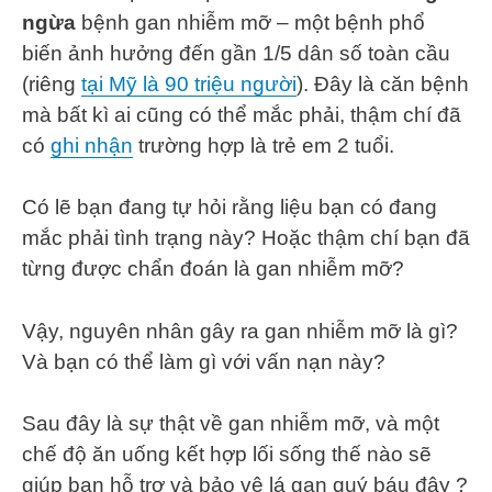
ngừa
bệnh gan nhiễm mỡ – một bệnh phổ
biến ảnh hưởng đến gần 1/5 dân số toàn cầu
(riêng
tại Mỹ là 90 triệu người
). Đây là căn bệnh
mà bất kì ai cũng có thể mắc phải, thậm chí đã
có
ghi nhận
trường hợp là trẻ em 2 tuổi.
Có lẽ bạn đang tự hỏi rằng liệu bạn có đang
mắc phải tình trạng này? Hoặc thậm chí bạn đã
từng được chẩn đoán là gan nhiễm mỡ?
Vậy, nguyên nhân gây ra gan nhiễm mỡ là gì?
Và bạn có thể làm gì với vấn nạn này?
Sau đây là sự thật về gan nhiễm mỡ, và một
chế độ ăn uống kết hợp lối sống thế nào sẽ
giúp bạn hỗ trợ và bảo vệ lá gan quý báu đây ?