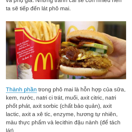
và phụ gia. Nhưng tranh cãi sẽ còn nhiều nên
ta sẽ tiếp đến lát phô mai.
Thành phần
trong phô mai là hỗn hợp của sữa,
kem, nước, natri ci trát, muối, axit citric, natri
phốt phát, axit sorbic (chất bảo quản), axit
lactic, axit a xê tíc, enzyme, hương tự nhiên,
màu thực phẩm và lecithin đậu nành (để tách
lát).