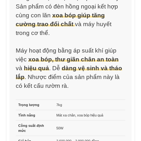
Sản phẩm có đèn hồng ngoại kết hợp
cùng con lăn
xoa bóp giúp tăng
cường trao đổi chất
và máy huyết
trong cơ thể.
Máy hoạt động bằng áp suất khí giúp
việc
xoa bóp, thư giãn chân an toàn
và
hiệu quả
. Dễ
dàng vệ sinh và tháo
lắp
. Nhược điểm của sản phẩm này là
có kết cấu rườm rà.
Trọng lượng
7kg
Tình năng
Mát xa chân, xoa bóp hiệu quả
Công suất định
50W
mức
Giá bán
2.600.000 – 2.900.000 đồng